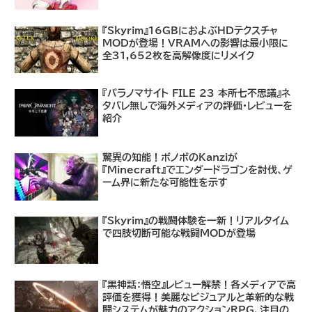
『Skyrim』16GBにおよぶHDテクスチャ
MODが登場！VRAMへの影響は最小限に
全31,652枚を高解像度にリメイク
『パラノマサイト FILE 23 本所七不思議』ネ
タバレ無しで海外メディアの評価・レビューを
紹介
驚異の知能！ボノボのKanziが
『Minecraft』でエンダードラゴンを討伐、ゲ
ーム界に新たな可能性を示す
『Skyrim』の戦闘体験を一新！リアルタイム
で四肢切断可能な戦闘MODが登場
『黒神話：悟空』レビュー解禁！各メディアで高
評価を獲得！美麗なビジュアルと革新的な戦
闘システムが魅力のアクションRPG、注目の