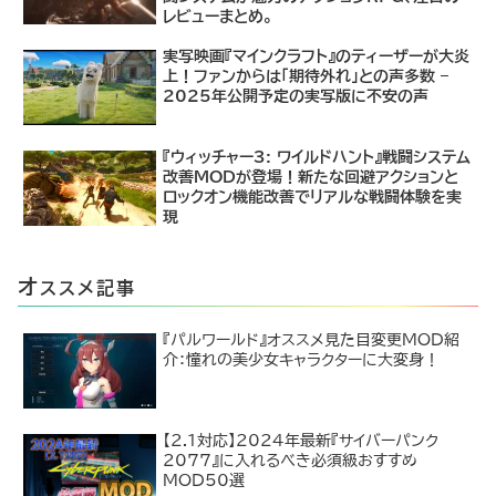
レビューまとめ。
実写映画『マインクラフト』のティーザーが大炎
上！ファンからは「期待外れ」との声多数 –
2025年公開予定の実写版に不安の声
『ウィッチャー3: ワイルドハント』戦闘システム
改善MODが登場！新たな回避アクションと
ロックオン機能改善でリアルな戦闘体験を実
現
オ
ススメ記事
『パルワールド』オススメ見た目変更MOD紹
介：憧れの美少女キャラクターに大変身！
【2.1対応】2024年最新『サイバーパンク
2077』に入れるべき必須級おすすめ
MOD50選