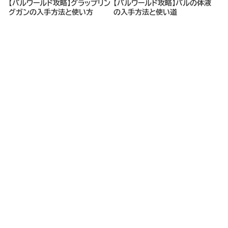
【パルワールド攻略】グラップリン
【パルワールド攻略】パルの体液
グガンの入手方法と使い方
の入手方法と使い道