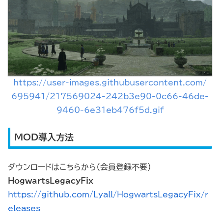
https://user-images.githubusercontent.com/
695941/217569024-242b3e90-0c66-46de-
9460-6e31eb476f5d.gif
MOD導入方法
ダウンロードはこちらから（会員登録不要）
HogwartsLegacyFix
https://github.com/Lyall/HogwartsLegacyFix/r
eleases