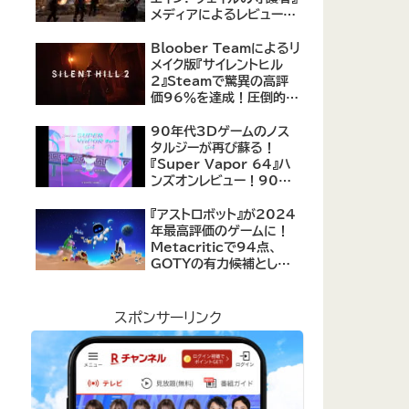
メディアによるレビューが
公開！自由度の高いキャ
ラクター育成システムは好
Bloober Teamによるリ
評、戦闘システムは賛否あ
メイク版『サイレントヒル
り
2』Steamで驚異の高評
価96％を達成！圧倒的な
評価を受ける名作ホラー
の復活
90年代3Dゲームのノス
タルジーが再び蘇る！
『Super Vapor 64』ハ
ンズオンレビュー！90年
代のゲーム体験を現代に
再現したノスタルジックア
『アストロボット』が2024
クション
年最高評価のゲームに！
Metacriticで94点、
GOTYの有力候補として
注目集める
スポンサーリンク