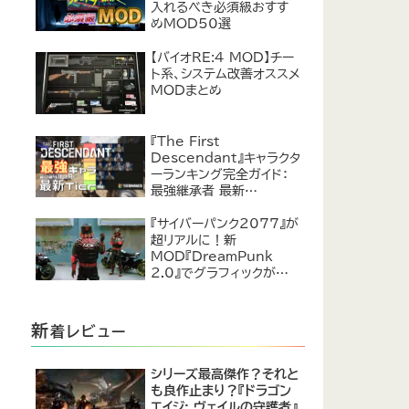
入れるべき必須級おすす
めMOD50選
【バイオRE:4 MOD】チー
ト系、システム改善オススメ
MODまとめ
『The First
Descendant』キャラクタ
ーランキング完全ガイド：
最強継承者 最新
Tier【2024年7月】
『サイバーパンク2077』が
超リアルに！新
MOD『DreamPunk
2.0』でグラフィックが恐ろ
しいほど進化
新
着レビュー
シリーズ最高傑作？それと
も良作止まり？『ドラゴン
エイジ: ヴェイルの守護者』