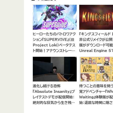
ヒーローたちのバトロワアク
『キングスフィールド I
ション『SUPERVIVE』（旧
非公式リメイクが公
Project Loki）ベータテス
版がダウンロード可能
ト開始！アナウンストレーラ
Unreal Engine 
ーが公開
グスフィールドの“完
現”を目指す
進化し続ける恐怖
待つことの意味を問
『Absolute Insanity』プ
覚アドベンチャー『Whi
レイテストデモが配信開始：
Waiting』体験版が
絶対的な狂気から生き残れ
始：退屈な時間に隠
るか？
楽しみを発見しよう