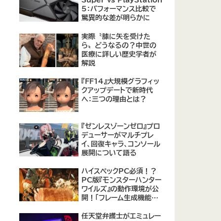
Super vs PlayStation
5：パフォーマンス比較で
驚異的な差が明らかに
実際〝膝に矢を受けた
ら〟どうなるの？中世の
医療に詳しい歴史学者が
解説
『FF14』大規模グラフィッ
クアップデートで新時代
へ：三つの理由とは？
『ゼンレスゾーンゼロ』プロ
デューサーがマルチプレ
イ、回復キャラ、コンソール
展開について語る
ハイスペックPC必須！？
PC版『モンスターハンター
ワイルズ』の動作環境が公
開！「フレーム生成機能を
使って推奨環境を満たす
のは無理がある」との声も
任天堂弁護士がエミュレー