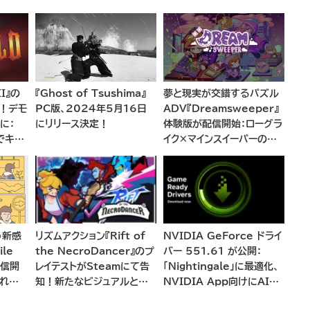
I』の
『Ghost of Tsushima』
夢と現実が交錯するパズル
開！デモ
PC版、2024年5月16日
ADV『Dreamsweeper』
に：
にリリース決定！
体験版が配信開始：ローグラ
5でキン
イク×マインスイーパーの巧
全再
みな融合
う新感
リズムアクション『Rift of
NVIDIA GeForce ドライ
le
the NecroDancer』のプ
バー 551.61 が公開：
配信開
レイテストがSteamにて告
「Nightingale」に最適化、
された
知！新たなビジュアルとゲ
NVIDIA App向けにAI機
ームプレイで魅せるリズムバ
能をサポート