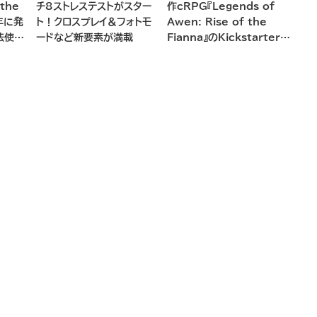
 the
チ8ストレステストがスター
作cRPG『Legends of
5年に発
ト！クロスプレイ＆フォトモ
Awen: Rise of the
法使い
ードなど新要素が満載
Fianna』のKickstarterキ
ム生成
ャンペーンがまもなく開始へ
世界を