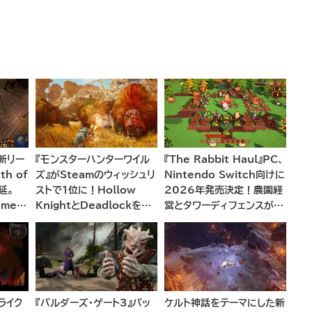
の新リー
『モンスターハンターワイル
『The Rabbit Haul』PC、
h of
ズ』がSteamのウィッシュリ
Nintendo Switch向けに
延。
ストで1位に！Hollow
2026年発売決定！農園経
ames
KnightとDeadlockを抑
営とタワーディフェンスが融
中と今
えてトップに立つ
合した新感覚アドベンチャー
ライク
『バルダーズ・ゲート3』パッ
ケルト神話をテーマにした新