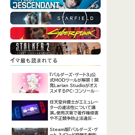
イ
マ最も読まれてる
『バルダーズ・ゲート3』公
式MODツールが解禁！開
発Larian Studioがオス
スメするPC・コンソール向
けMOD12選が公開
任天堂弁護士がエミュレー
ターの違法性について講
演。使用次第で著作権侵害
や不正競争防止法違反に
なる可能性があると指摘
Steam版『バルダーズ・ゲ
ート 3』ロード時間を劇的