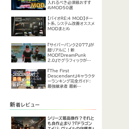
入れるべき必須級おすす
めMOD50選
【バイオRE:4 MOD】チー
ト系、システム改善オススメ
MODまとめ
『サイバーパンク2077』が
超リアルに！新
MOD『DreamPunk
2.0』でグラフィックが恐ろ
しいほど進化
『The First
Descendant』キャラクタ
ーランキング完全ガイド：
最強継承者 最新
Tier【2024年7月】
新
着レビュー
シリーズ最高傑作？それと
も良作止まり？『ドラゴン
エイジ: ヴェイルの守護者』