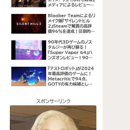
メディアによるレビューが
公開！自由度の高いキャ
ラクター育成システムは好
Bloober Teamによるリ
評、戦闘システムは賛否あ
メイク版『サイレントヒル
り
2』Steamで驚異の高評
価96％を達成！圧倒的な
評価を受ける名作ホラー
の復活
90年代3Dゲームのノス
タルジーが再び蘇る！
『Super Vapor 64』ハ
ンズオンレビュー！90年
代のゲーム体験を現代に
再現したノスタルジックア
『アストロボット』が2024
クション
年最高評価のゲームに！
Metacriticで94点、
GOTYの有力候補として
注目集める
スポンサーリンク