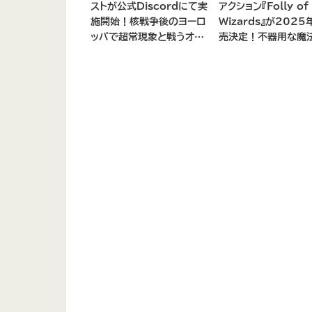
ストが公式Discordにて実
アクション『Folly of
施開始！核戦争後のヨーロ
Wizards』が202
ッパで超常現象と戦うオー
売決定！不器用な魔
プンワールドCo-opシュー
見習いとして、ランダ
ター
ダンジョンを探索し、
救う冒険へ。