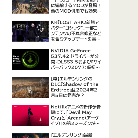
に短縮するMODが登場！
他のMOD併用でも効果を
発揮、プレイヤーから高評
価
KR『LOST ARK』新規ア
バター"ゴシック"、一部コ
ンテンツの不具合修正など
を含むアップデートを実
施。
NVIDIA GeForce
537.42 ドライバーが公
開：DLSS3.5および『サイ
バーパンク2077：仮初め
の自由』などをサポート
【噂】エルデンリングの
DLC『Shadow of the
Erdtree』は2024年2
月5日に発売か？
Netflixアニメの新作予告
編にて、「Devil May
Cry」と「Arcane（アーケ
イン）」の第2シーズンが紹
介
『エルデンリング』最新