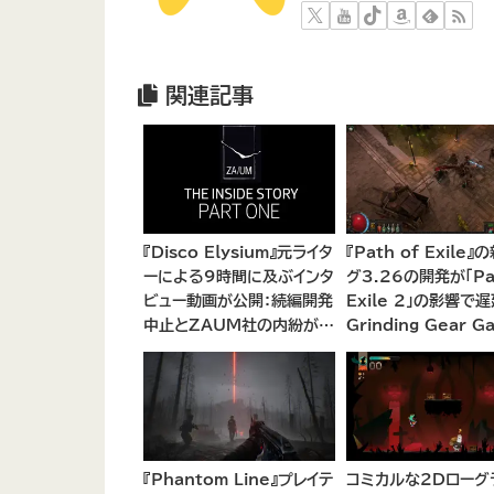
関連記事
『Disco Elysium』元ライタ
『Path of Exile』
ーによる9時間に及ぶインタ
グ3.26の開発が「Pat
ビュー動画が公開：続編開発
Exile 2」の影響で遅
中止とZAUM社の内紛が浮
Grinding Gear G
き彫りに
が開発リソースの集
後の計画を説明
『Phantom Line』プレイテ
コミカルな2Dローグ