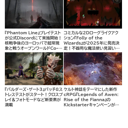
『Phantom Line』プレイテスト
コミカルな2Dローグライクアク
が公式Discordにて実施開始！
ション『Folly of the
核戦争後のヨーロッパで超常現
Wizards』が2025年に発売決
象と戦うオープンワールドCo-
定！不器用な魔法使い見習いと
opシューター
して、ランダム生成ダンジョンを
探索し、世界を救う冒険へ。
『バルダーズ・ゲート3』パッチ8ス
ケルト神話をテーマにした新作
トレステストがスタート！クロスプ
cRPG『Legends of Awen:
レイ＆フォトモードなど新要素が
Rise of the Fianna』の
満載
Kickstarterキャンペーンがま
もなく開始へ