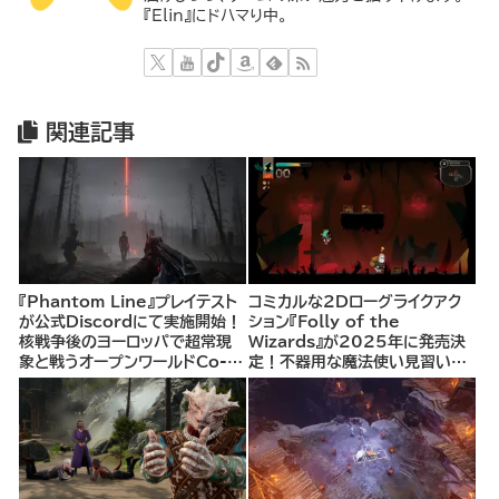
『Elin』にドハマり中。
関連記事
『Phantom Line』プレイテスト
コミカルな2Dローグライクアク
が公式Discordにて実施開始！
ション『Folly of the
核戦争後のヨーロッパで超常現
Wizards』が2025年に発売決
象と戦うオープンワールドCo-
定！不器用な魔法使い見習いと
opシューター
して、ランダム生成ダンジョンを
探索し、世界を救う冒険へ。