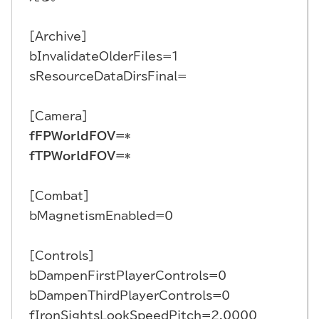
[Archive]
bInvalidateOlderFiles=1
sResourceDataDirsFinal=
[Camera]
fFPWorldFOV=*
fTPWorldFOV=*
[Combat]
bMagnetismEnabled=0
[Controls]
bDampenFirstPlayerControls=0
bDampenThirdPlayerControls=0
fIronSightsLookSpeedPitch=2.0000