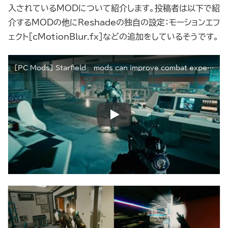
入されているMODについて紹介します。投稿者は以下で紹
介するMODの他にReshadeの独自の設定：モーションエフ
ェクト[cMotionBlur.fx]などの追加をしているそうです。
[PC Mods] Starfield – mods can improve combat experiences.