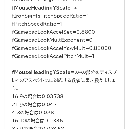
fMouseHeadingYScale=*
fIronSightsPitchSpeedRatio=1
fPitchSpeedRatio=1
fGamepadLookAccelSec=0.8800
fGamepadLookMultExponent=0
fGamepadLookAccelYawMult=0.88000
fGamepadLookAccelPitchMult=1
fMouseHeadingYScale=
の
*
の部分をディスプ
レイのアスペクト比に対応する数値に書き換えましょ
う。
16:9の場合は
0.03738
21:9の場合は
0.042
4:3の場合は
0.028
16:10の場合は
0.0336
32:9の場合は
0.07467