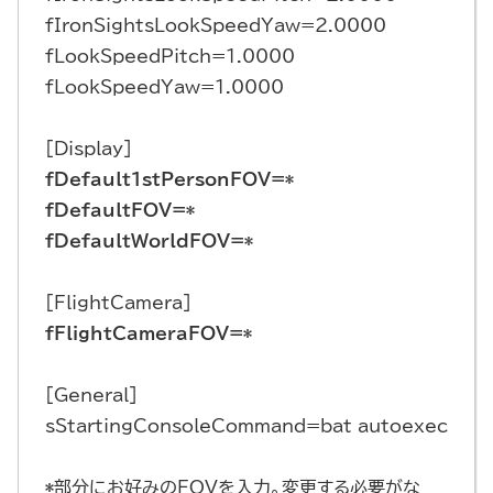
fIronSightsLookSpeedYaw=2.0000
fLookSpeedPitch=1.0000
fLookSpeedYaw=1.0000
[Display]
fDefault1stPersonFOV=*
fDefaultFOV=*
fDefaultWorldFOV=*
[FlightCamera]
fFlightCameraFOV=*
[General]
sStartingConsoleCommand=bat autoexec
*
部分にお好みのFOVを入力。変更する必要がな