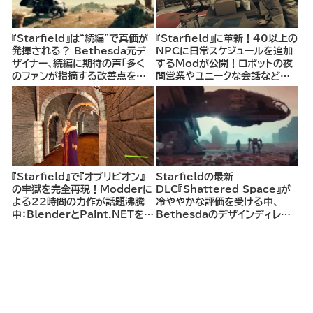
『Starfield』は“続編”で真価が
『Starfield』に革新！40以上の
発揮される？ Bethesda元デ
NPCに日常スケジュールを追加
ザイナー、続編に期待の声「多く
するModが公開！ロボットの夜
のファンが指摘する改善点を取
間営業やユニークな会話などよ
り入れることで、シリーズは大き
りリアルな都市生活が楽しるよう
く成長できる」
に
『Starfield』で『オブリビオン』
Starfieldの最新
の牢獄を完全再現！Modderに
DLC『Shattered Space』が
よる22時間の力作が話題沸騰
冷ややかな評価を受ける中、
中：BlenderとPaint.NETを駆
Bethesdaのデザインディレク
使し、一つ一つのレンガや細部を
ターがファンの声に対してコメン
丁寧に再現
ト：DLCをプレイした上での低評
価に「正直、悲しいです」