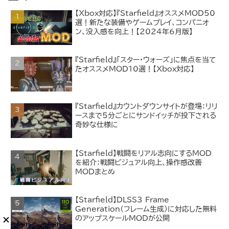
【Xbox対応】『Starfield』オススメMOD50
選！新たな装備やゲームプレイ、コンパニオ
ン、没入感を向上！【2024年6月版】
『Starfield』「スター・ウォーズ」に焦点を当て
たオススメMOD10選！【Xbox対応】
『Starfield』カウントダウンサイトが登場：リリ
ースまで5分ごとにサンドイッチが投下される
奇妙な仕様に
【Starfield】戦闘をリアル志向にするMOD
を紹介：戦闘ビジュアル向上、操作感改善
MODまとめ
【Starfield】DLSS3 Frame
Generation（フレーム生成）に対応した無料
のアップスケールMODが公開