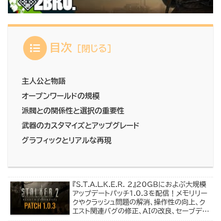
目次
主人公と物語
オープンワールドの規模
派閥との関係性と選択の重要性
武器のカスタマイズとアップグレード
グラフィックとリアルな再現
『S.T.A.L.K.E.R. 2』20GBにおよぶ大規模
アップデートパッチ1.0.3を配信！メモリリー
クやクラッシュ問題の解消、操作性の向上、ク
エスト関連バグの修正、AIの改良、セーブデー
タの安定化など