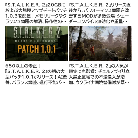
『S.T.A.L.K.E.R. 2』20GBに
『S.T.A.L.K.E.R. 2』リリース直
およぶ大規模アップデートパッチ
後から、パフォーマンス問題を改
1.0.3を配信！メモリリークやク
善するMODが多数登場：シェー
ラッシュ問題の解消、操作性の向
ダーコンパイル無効化や重量制
上、クエスト関連バグの修正、AI
限解除MODなど、プレイヤー体
の改良、セーブデータの安定化な
験を大幅に向上させるMODを
ど
紹介
650以上の修正！
『S.T.A.L.K.E.R. 2』の人気が
『S.T.A.L.K.E.R. 2』の初の大
現実にも影響： チェルノブイリ立
型パッチ1.0.1がリリース！AI改
入禁止区域での不法侵入が増
善、バランス調整、進行不能バグ
加、ウクライナ国境警備隊が緊急
修正など650以上の修正内容
警告
で、さらなる快適なゲーム体験を
実現。