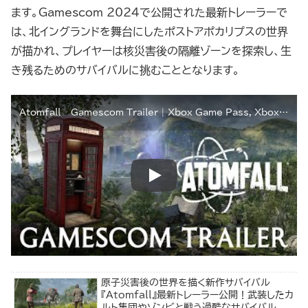
ます。Gamescom 2024で公開された最新トレーラーで
は、北イングランドを舞台にしたポストアポカリプスの世界
が描かれ、プレイヤーは核災害後の隔離ゾーンを探索し、生
き残るためのサバイバルに挑むこととなります。
Atomfall – Gamescom Trailer | Xbox Game Pass, Xbox Series X|S, Xbox One, PC, PS5 & PS4
原子災害後の世界を描く新作サバイバル
『Atomfall』最新トレーラー公開！武装したカ
ルト集団やゾンビと戦う過酷なサバイバル