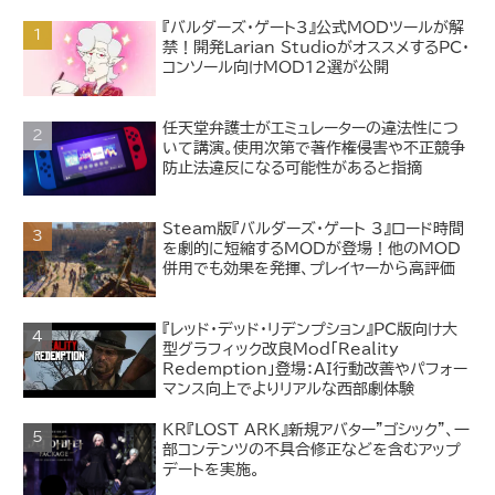
『バルダーズ・ゲート3』公式MODツールが解
禁！開発Larian StudioがオススメするPC・
コンソール向けMOD12選が公開
任天堂弁護士がエミュレーターの違法性につ
いて講演。使用次第で著作権侵害や不正競争
防止法違反になる可能性があると指摘
Steam版『バルダーズ・ゲート 3』ロード時間
を劇的に短縮するMODが登場！他のMOD
併用でも効果を発揮、プレイヤーから高評価
『レッド・デッド・リデンプション』PC版向け大
型グラフィック改良Mod「Reality
Redemption」登場：AI行動改善やパフォー
マンス向上でよりリアルな西部劇体験
KR『LOST ARK』新規アバター"ゴシック"、一
部コンテンツの不具合修正などを含むアップ
デートを実施。