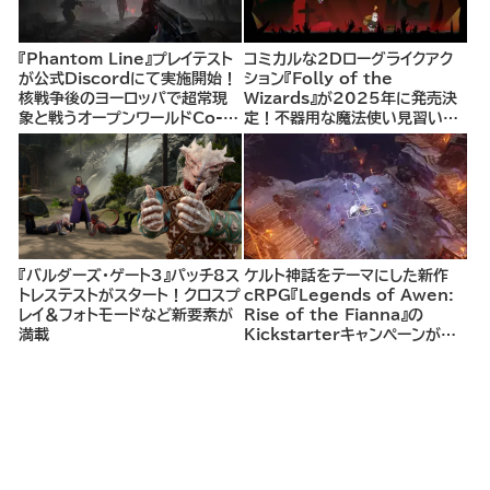
『Phantom Line』プレイテスト
コミカルな2Dローグライクアク
が公式Discordにて実施開始！
ション『Folly of the
核戦争後のヨーロッパで超常現
Wizards』が2025年に発売決
象と戦うオープンワールドCo-
定！不器用な魔法使い見習いと
opシューター
して、ランダム生成ダンジョンを
探索し、世界を救う冒険へ。
『バルダーズ・ゲート3』パッチ8ス
ケルト神話をテーマにした新作
トレステストがスタート！クロスプ
cRPG『Legends of Awen:
レイ＆フォトモードなど新要素が
Rise of the Fianna』の
満載
Kickstarterキャンペーンがま
もなく開始へ