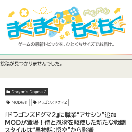
投稿が見つかりませんでした。
Dragon's Dogma 2
MOD紹介
ドラゴンズドグマ２
『ドラゴンズドグマ2』に職業“アサシン”追加
MODが登場！侍と忍術を駆使した新たな戦闘
スタイルは“黒神話：悟空”から影響