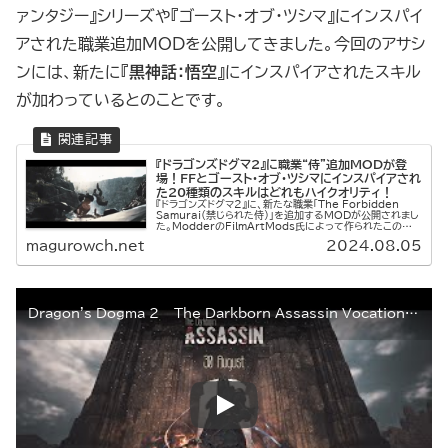
ァンタジー』シリーズや『ゴースト・オブ・ツシマ』にインスパイ
アされた職業追加MODを公開してきました。今回のアサシ
ンには、新たに『
黒神話：悟空
』にインスパイアされたスキル
が加わっているとのことです。
『ドラゴンズドグマ2』に職業“侍”追加MODが登
場！FFとゴースト・オブ・ツシマにインスパイアされ
た20種類のスキルはどれもハイクオリティ！
『ドラゴンズドグマ2』に、新たな職業「The Forbidden
Samurai（禁じられた侍）」を追加するMODが公開されまし
た。ModderのFilmArtMods氏によって作られたこの職
業は、『ファイナルファンタジー』シリーズや『ゴー...
magurowch.net
2024.08.05
Dragon's Dogma 2 – The Darkborn Assassin Vocation Teaser Trailer