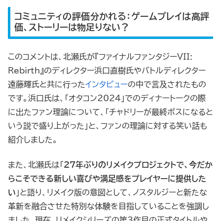
コミュニティの評価分かれる：ゲームプレイは高評
価、ストーリーは物足りない？
このコメントは、北瀬氏が『ファイナルファンタジーVII:
Rebirth』のディレクター浜口直樹氏やバトルディレクター
遠藤輝氏と共に行った
インタビュー
の中で言及されたもの
です。浜口氏は、「オタコン2024」でのディナートークの際
に出たファン理論について、「チャドリーが最終ボスになると
いう説で盛り上がった」と、ファンの理論に対する笑い話も
紹介しました。
また、北瀬氏は「
27年ぶりのリメイクプロジェクトで、今だか
らこそできる新しい喜びや満足感をプレイヤーに提供した
い
」と語り、リメイク版の意図として、ノスタルジーと新たな
革新を融合させた特別な体験を目指していることを強調し
ました。現在、リメイクシリーズの第3作目の正式タイトルや