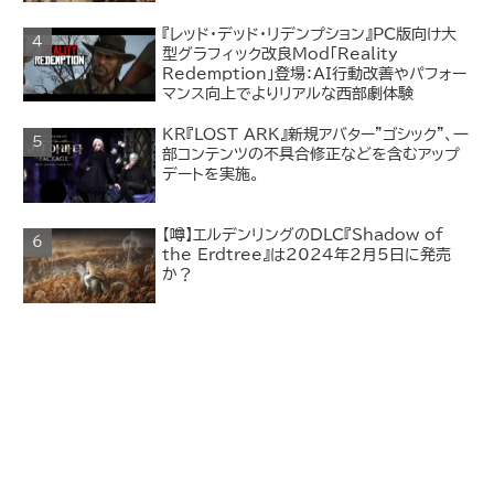
『レッド・デッド・リデンプション』PC版向け大
型グラフィック改良Mod「Reality
Redemption」登場：AI行動改善やパフォー
マンス向上でよりリアルな西部劇体験
KR『LOST ARK』新規アバター"ゴシック"、一
部コンテンツの不具合修正などを含むアップ
デートを実施。
【噂】エルデンリングのDLC『Shadow of
the Erdtree』は2024年2月5日に発売
か？