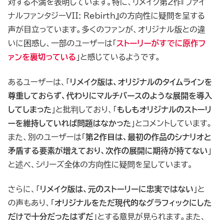
対する不満を表明しています。特に、リメイク第2作『ファイ
ナルファンタジーVII: Rebirth』の方向性に疑問を呈する
声が目立っています。多くのファンが、オリジナル版との違
いに困惑し、一部のユーザーは「
ストーリーがすでに
原作
フ
ァンを裏切っている
」と感じているようです。
あるユーザーは、「
リメイク版は、オリジナルのタイムラインを
尊重しておらず、代わりにマルチバースのような展開を導入
してしまった
」と批判しており、「
もしもオリジナルのストーリ
ーを維持していれば問題はなかった
」とコメントしています。
また、別のユーザーは「
第2作目は、最初の作品のシナリオと
矛盾する要素が増えており、次作の展開に期待が持てない
」
と述べ、シリーズ全体の方向性に疑問を呈しています。
さらに、「
リメイク版は、元のストーリーに忠実ではない
」と
の声もあり、「
オリジナルをただ現代的なグラフィックにした
だけで十分だったはずだ
」とする意見が見られます。また、