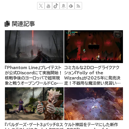
関連記事
『Phantom Line』プレイテスト
コミカルな2Dローグライクアク
が公式Discordにて実施開始！
ション『Folly of the
核戦争後のヨーロッパで超常現
Wizards』が2025年に発売決
象と戦うオープンワールドCo-
定！不器用な魔法使い見習いと
opシューター
して、ランダム生成ダンジョンを
探索し、世界を救う冒険へ。
『バルダーズ・ゲート3』パッチ8ス
ケルト神話をテーマにした新作