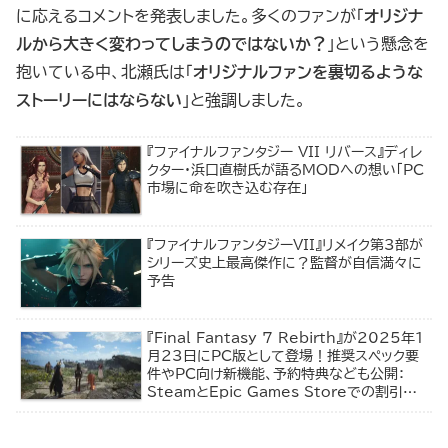
に応えるコメントを発表しました。多くのファンが「
オリジナ
ルから大きく変わってしまうのではないか？
」という懸念を
抱いている中、北瀬氏は「
オリジナルファンを裏切るような
ストーリーにはならない
」と強調しました。
『ファイナルファンタジー VII リバース』ディレ
クター・浜口直樹氏が語るMODへの想い「PC
市場に命を吹き込む存在」
『ファイナルファンタジーVII』リメイク第3部が
シリーズ史上最高傑作に？監督が自信満々に
予告
『Final Fantasy 7 Rebirth』が2025年1
月23日にPC版として登場！推奨スペック要
件やPC向け新機能、予約特典なども公開：
SteamとEpic Games Storeでの割引情
報もお見逃しなく！