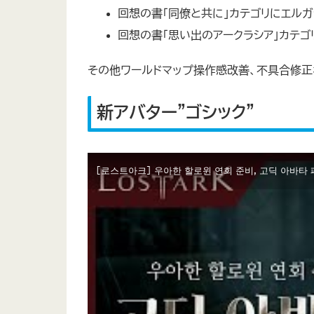
回想の書「同僚と共に」カテゴリにエル
回想の書「思い出のアークラシア」カテゴ
その他ワールドマップ操作感改善、不具合修正
新アバター”ゴシック”
[로스트아크] 우아한 할로윈 연회 준비, 고딕 아바타