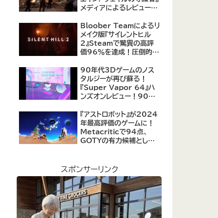
メディアによるレビューが
公開！自由度の高いキャ
ラクター育成システムは好
Bloober Teamによるリ
評、戦闘システムは賛否あ
メイク版『サイレントヒル
り
2』Steamで驚異の高評
価96％を達成！圧倒的な
評価を受ける名作ホラー
の復活
90年代3Dゲームのノス
タルジーが再び蘇る！
『Super Vapor 64』ハ
ンズオンレビュー！90年
代のゲーム体験を現代に
再現したノスタルジックア
『アストロボット』が2024
クション
年最高評価のゲームに！
Metacriticで94点、
GOTYの有力候補として
注目集める
スポンサーリンク