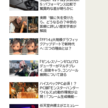
Super vs PlayStation
5：パフォーマンス比較で
驚異的な差が明らかに
実際〝膝に矢を受けた
ら〟どうなるの？中世の
医療に詳しい歴史学者が
解説
『FF14』大規模グラフィッ
クアップデートで新時代
へ：三つの理由とは？
『ゼンレスゾーンゼロ』プロ
デューサーがマルチプレ
イ、回復キャラ、コンソール
展開について語る
ハイスペックPC必須！？
PC版『モンスターハンター
ワイルズ』の動作環境が公
開！「フレーム生成機能を
使って推奨環境を満たす
のは無理がある」との声も
任天堂弁護士がエミュレー