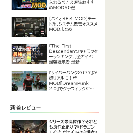
入れるべき必須級おすす
めMOD50選
【バイオRE:4 MOD】チー
ト系、システム改善オススメ
MODまとめ
『The First
Descendant』キャラクタ
ーランキング完全ガイド：
最強継承者 最新
Tier【2024年7月】
『サイバーパンク2077』が
超リアルに！新
MOD『DreamPunk
2.0』でグラフィックが恐ろ
しいほど進化
新
着レビュー
シリーズ最高傑作？それと
も良作止まり？『ドラゴン
エイジ: ヴェイルの守護者』