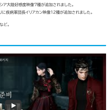
ガシア大陸好感度映像7種が追加されました。
リに疾病軍団長イリアカン映像12種が追加されました。
など。
 패키지