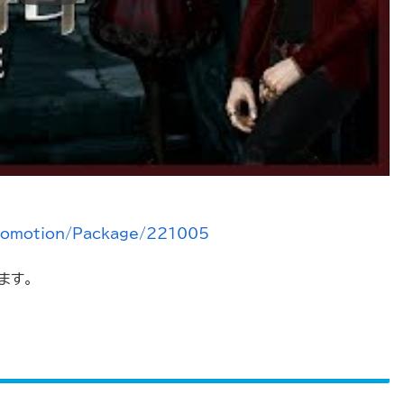
Promotion/Package/221005
ます。