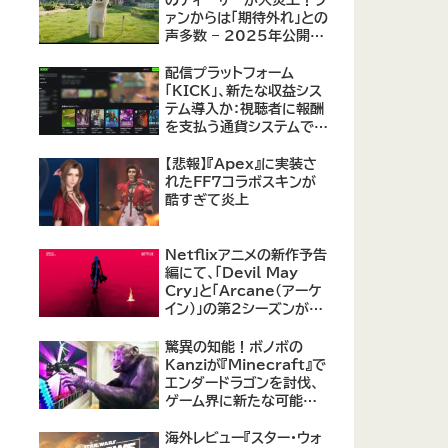
のティーザーが大炎上！フ
ァンからは「期待外れ」との
声多数 – 2025年公開予
定の実写版に不安の声
配信プラットフォーム
「KICK」、新たな収益シス
テム導入か：視聴者に報酬
を支払う通貨システムで
Twitchに対抗
【悲報】『Apex』に実装さ
れたFF7コラボスキンが
酷すぎて炎上
Netflixアニメの新作予告
編にて、「Devil May
Cry」と「Arcane（アーケ
イン）」の第2シーズンが紹
介
驚異の知能！ボノボの
Kanziが『Minecraft』で
エンダードラゴンを討伐、
ゲーム界に新たな可能性
を示す
海外レビュー『スター・ウォ