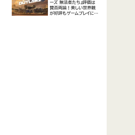
ーズ 無法者たち』評価は
賛否両論！美しい世界観
が好評もゲームプレイに課
題あり - メタスコア73点