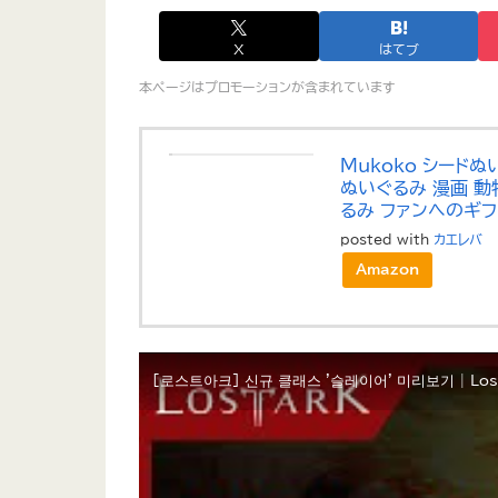
X
はてブ
本ページはプロモーションが含まれています
Mukoko シードぬ
ぬいぐるみ 漫画 動
るみ ファンへのギフト
posted with
カエレバ
Amazon
[로스트아크] 신규 클래스 '슬레이어' 미리보기 | Lost Ar