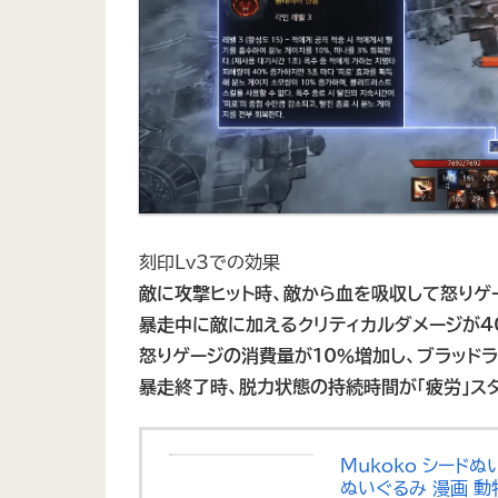
刻印Lv3での効果
敵に攻撃ヒット時、敵から血を吸収して怒りゲー
暴走中に敵に加えるクリティカルダメージが4
怒りゲージの消費量が10％増加し、ブラッドラ
暴走終了時、脱力状態の持続時間が「疲労」ス
Mukoko シードぬ
ぬいぐるみ 漫画 動