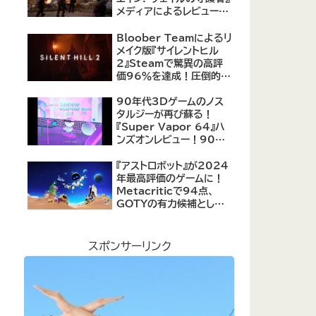
メディアによるレビューが
公開！自由度の高いキャ
ラクター育成システムは好
Bloober Teamによるリ
評、戦闘システムは賛否あ
メイク版『サイレントヒル
り
2』Steamで驚異の高評
価96％を達成！圧倒的な
評価を受ける名作ホラー
の復活
90年代3Dゲームのノス
タルジーが再び蘇る！
『Super Vapor 64』ハ
ンズオンレビュー！90年
代のゲーム体験を現代に
再現したノスタルジックア
『アストロボット』が2024
クション
年最高評価のゲームに！
Metacriticで94点、
GOTYの有力候補として
注目集める
スポンサーリンク