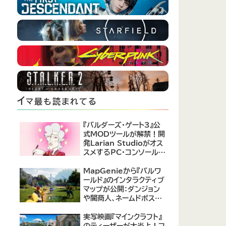
イ
マ最も読まれてる
『バルダーズ・ゲート3』公
式MODツールが解禁！開
発Larian Studioがオス
スメするPC・コンソール向
けMOD12選が公開
MapGenieから『パルワ
ールド』のインタラクティブ
マップが公開：ダンジョン
や闇商人、ネームドボスの
場所がまるわかり！
実写映画『マインクラフト』