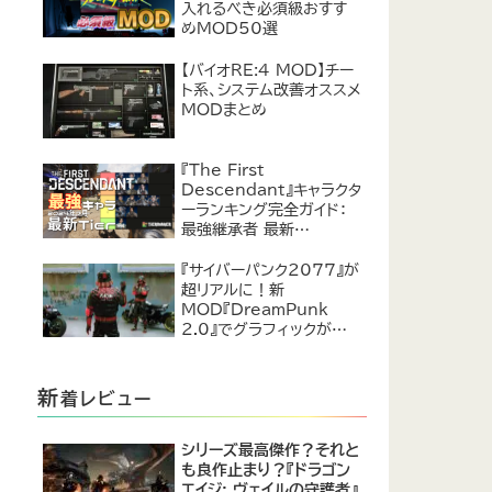
入れるべき必須級おすす
めMOD50選
【バイオRE:4 MOD】チー
ト系、システム改善オススメ
MODまとめ
『The First
Descendant』キャラクタ
ーランキング完全ガイド：
最強継承者 最新
Tier【2024年7月】
『サイバーパンク2077』が
超リアルに！新
MOD『DreamPunk
2.0』でグラフィックが恐ろ
しいほど進化
新
着レビュー
シリーズ最高傑作？それと
も良作止まり？『ドラゴン
エイジ: ヴェイルの守護者』