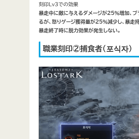
刻印Lv3での効果
暴走中に敵に与えるダメージが25％増加、ブラ
るが、怒りゲージ獲得量が25％減少し、暴走
暴走終了時に脱力効果が発生しない。
職業刻印②捕食者（포식자）