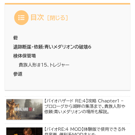
目次
砦
遺跡断崖・依頼:青いメダリオンの破壊6
検体保管場
貴族人形#15、トレジャー
参道
【バイオハザード RE:4】攻略 Chapter1 –
プロローグから湖畔の集落まで。貴族人形や
依頼:青いメダリオンの場所も解説。
【バイオRE:4 MOD】体験版で使用できる外
見変更、便利系MODまとめ