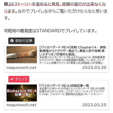
頼
』はストーリーを進めると発見、依頼の進行が出来なくな
ります。
なのでプレイしながらご覧いただけたらなと思いま
す。
攻略時の難易度はSTANDARDでプレイしています。
【バイオハザード RE:4】攻略 Chapter14 - 貨物
集積場からクラウザー戦まで。貴族人形や依頼:青
いメダリオンの場所も解説。
本記事ではイオハザード RE:4のChapter14、貨物集積場
からクラウザー戦までの攻略情報を掲載しています。チャプ
ターごとに設置されている『貴族人形』武器商人の『依頼』は
ストーリーを進めると発見、依頼の進行が出来なくなります。
magurowch.net
2023.03.30
なのでプレ...
『バイオハザード RE:4』攻略記事一覧
本記事では当サイトが作成したバイオハザード RE:4の攻略
記事をまとめています。 エイダ・ウォン フィギュア チャイナド
レスVer. 1/4スケール 塗装済み完成品 ガレージキット
S.S.S & L.S 限定販売 スタチュー (B 豪華版...
magurowch.net
2023.03.25