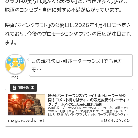
クラフトの実写は見たくなかった
」という声が多く見られ、
映画のコンセプト自体に対する不満が広がっています。
映画『マインクラフト』の公開日は2025年4月4日に予定さ
れており、今後のプロモーションやファンの反応が注目され
ます。
この流れ映画版『ボーダーランズ』でも見た
ぞ…
Mag
映画『ボーダーランズ』ファイナルトレーラーが公
開！コメント欄ではティナの設定変更やレーティン
グ、ゲームへの忠実度に批判殺到
映画『ボーダーランズ』のファイナルトレーラーが、公開予定日
である8月9日を前にして発表されました。主要キャストに
は、リリス役のケイト・ブランシェット、ローランド役のケヴィ
ン・ハート、クラップトラップ役のジャック・ブラック、ティナ役
magurowch.net
2024.07.25
のアリアナ...