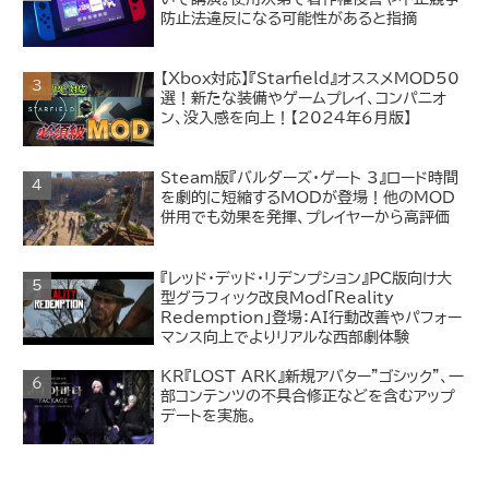
防止法違反になる可能性があると指摘
【Xbox対応】『Starfield』オススメMOD50
選！新たな装備やゲームプレイ、コンパニオ
ン、没入感を向上！【2024年6月版】
Steam版『バルダーズ・ゲート 3』ロード時間
を劇的に短縮するMODが登場！他のMOD
併用でも効果を発揮、プレイヤーから高評価
『レッド・デッド・リデンプション』PC版向け大
型グラフィック改良Mod「Reality
Redemption」登場：AI行動改善やパフォー
マンス向上でよりリアルな西部劇体験
KR『LOST ARK』新規アバター"ゴシック"、一
部コンテンツの不具合修正などを含むアップ
デートを実施。