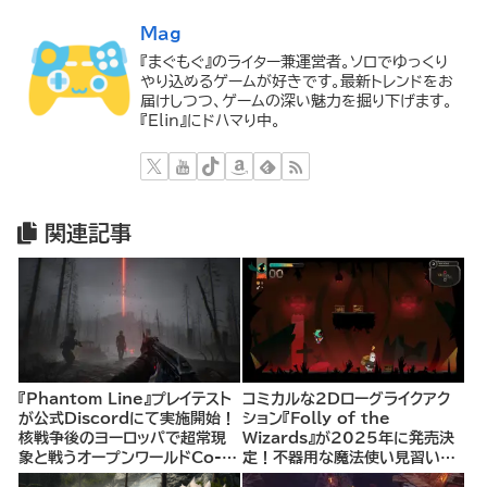
Mag
『まぐもぐ』のライター兼運営者。ソロでゆっくり
やり込めるゲームが好きです。最新トレンドをお
届けしつつ、ゲームの深い魅力を掘り下げます。
『Elin』にドハマり中。
関連記事
『Phantom Line』プレイテスト
コミカルな2Dローグライクアク
が公式Discordにて実施開始！
ション『Folly of the
核戦争後のヨーロッパで超常現
Wizards』が2025年に発売決
象と戦うオープンワールドCo-
定！不器用な魔法使い見習いと
opシューター
して、ランダム生成ダンジョンを