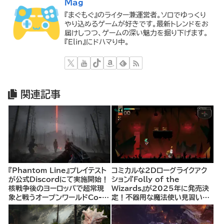
Mag
『まぐもぐ』のライター兼運営者。ソロでゆっくり
やり込めるゲームが好きです。最新トレンドをお
届けしつつ、ゲームの深い魅力を掘り下げます。
『Elin』にドハマり中。
関連記事
『Phantom Line』プレイテスト
コミカルな2Dローグライクアク
が公式Discordにて実施開始！
ション『Folly of the
核戦争後のヨーロッパで超常現
Wizards』が2025年に発売決
象と戦うオープンワールドCo-
定！不器用な魔法使い見習いと
opシューター
して、ランダム生成ダンジョンを
探索し、世界を救う冒険へ。