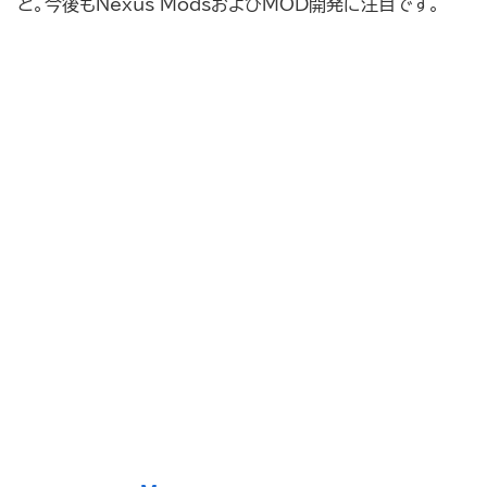
と。今後もNexus ModsおよびMOD開発に注目です。