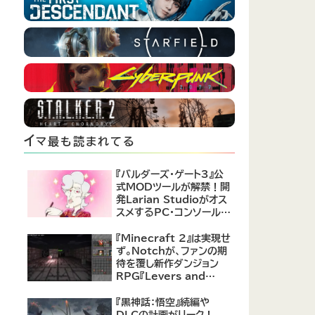
イ
マ最も読まれてる
『バルダーズ・ゲート3』公
式MODツールが解禁！開
発Larian Studioがオス
スメするPC・コンソール向
けMOD12選が公開
『Minecraft 2』は実現せ
ず。Notchが、ファンの期
待を覆し新作ダンジョン
RPG『Levers and
Chests』に注力すると発
表！
『黒神話：悟空』続編や
DLCの計画がリーク！