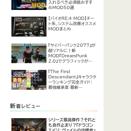
入れるべき必須級おすす
めMOD50選
【バイオRE:4 MOD】チー
ト系、システム改善オススメ
MODまとめ
『サイバーパンク2077』が
超リアルに！新
MOD『DreamPunk
2.0』でグラフィックが恐ろ
しいほど進化
『The First
Descendant』キャラクタ
ーランキング完全ガイド：
最強継承者 最新
Tier【2024年7月】
新
着レビュー
シリーズ最高傑作？それと
も良作止まり？『ドラゴン
エイジ: ヴェイルの守護者』