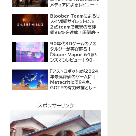
メディアによるレビューが
公開！自由度の高いキャ
ラクター育成システムは好
Bloober Teamによるリ
評、戦闘システムは賛否あ
メイク版『サイレントヒル
り
2』Steamで驚異の高評
価96％を達成！圧倒的な
評価を受ける名作ホラー
の復活
90年代3Dゲームのノス
タルジーが再び蘇る！
『Super Vapor 64』ハ
ンズオンレビュー！90年
代のゲーム体験を現代に
再現したノスタルジックア
『アストロボット』が2024
クション
年最高評価のゲームに！
Metacriticで94点、
GOTYの有力候補として
注目集める
スポンサーリンク