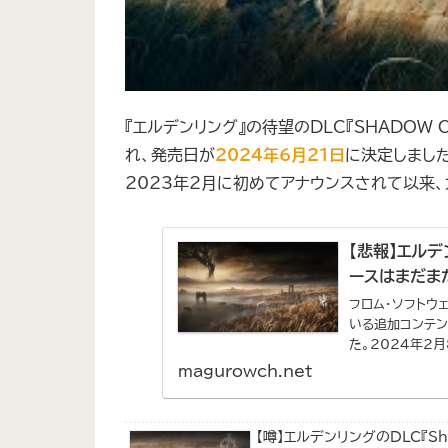
『エルデンリング』の待望のDLC『SHADOW 
れ、発売日が
2024年6月21日
に決定しました
2023年2月に初めてアナウンスされて以来
【悲報】エルデン
ースはまだま
フロム・ソフトウ
いる追加コンテン
た。2024年2
続し...
magurowch.net
【噂】エルデンリングのDLC『Sha