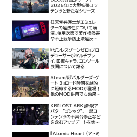
2025年に大型拡張コン
テンツと新たなシリーズ作
品の可能性が浮上
【09/17更新】
任天堂弁護士がエミュレー
ターの違法性について講
演。使用次第で著作権侵害
や不正競争防止法違反に
なる可能性があると指摘
『ゼンレスゾーンゼロ』プロ
デューサーがマルチプレ
イ、回復キャラ、コンソール
展開について語る
Steam版『バルダーズ・ゲ
ート 3』ロード時間を劇的
に短縮するMODが登場！
他のMOD併用でも効果を
発揮、プレイヤーから高評
価
KR『LOST ARK』新規ア
バター"ゴシック"、一部コ
ンテンツの不具合修正など
を含むアップデートを実
施。
『Atomic Heart (アトミ