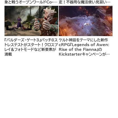
象と戦うオープンワールドCo-
定！不器用な魔法使い見習いと
opシューター
して、ランダム生成ダンジョンを
探索し、世界を救う冒険へ。
『バルダーズ・ゲート3』パッチ8ス
ケルト神話をテーマにした新作
トレステストがスタート！クロスプ
cRPG『Legends of Awen:
レイ＆フォトモードなど新要素が
Rise of the Fianna』の
満載
Kickstarterキャンペーンがま
もなく開始へ