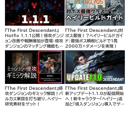
『The First Descendant』
『The First Descendant』対
Hotfix 1.1.1公開！侵攻ダンジ
ボス最強！？ヘイリービルドガイ
ョン改善や報酬増加が登場：侵攻
ド：最強ボス瞬殺ビルドで1発
ダンジョンのマッチング機能も実
2000万+ダメージを実現！
装予定とアナウンス
『The First Descendant』侵
『The First Descendant』最
攻ダンジョンのギミック解説！バ
新アップデート1.1.0が配信開始
ルカス軍団を打ち破り、ヘイリー
へ！新キャラクター「ヘイリー」追
研究素材をゲット！
加と「侵入ダンジョン」導入でゲー
ム体験がさらに進化！ヘイリーの
研究素材ファーム場所もアナウン
ス