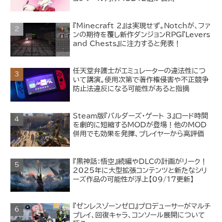
『Minecraft 2』は実現せず。Notchが、ファ
ンの期待を覆し新作ダンジョンRPG『Levers
and Chests』に注力すると発表！
任天堂弁護士がエミュレーターの違法性につ
いて講演。使用次第で著作権侵害や不正競争
防止法違反になる可能性があると指摘
Steam版『バルダーズ・ゲート 3』ロード時間
を劇的に短縮するMODが登場！他のMOD
併用でも効果を発揮、プレイヤーから高評価
『黒神話：悟空』続編やDLCの計画がリーク！
2025年に大型拡張コンテンツと新たなシリ
ーズ作品の可能性が浮上【09/17更新】
『ゼンレスゾーンゼロ』プロデューサーがマルチ
プレイ、回復キャラ、コンソール展開について