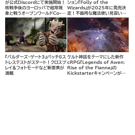
が公式Discordにて実施開始！
ション『Folly of the
核戦争後のヨーロッパで超常現
Wizards』が2025年に発売決
象と戦うオープンワールドCo-
定！不器用な魔法使い見習いと
opシューター
して、ランダム生成ダンジョンを
探索し、世界を救う冒険へ。
『バルダーズ・ゲート3』パッチ8ス
ケルト神話をテーマにした新作
トレステストがスタート！クロスプ
cRPG『Legends of Awen:
レイ＆フォトモードなど新要素が
Rise of the Fianna』の
満載
Kickstarterキャンペーンがま
もなく開始へ