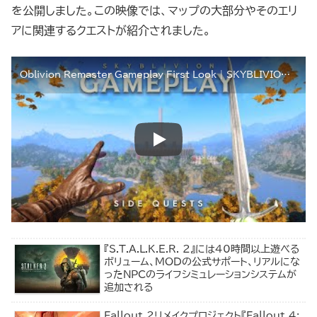
を公開しました。この映像では、マップの大部分やそのエリ
アに関連するクエストが紹介されました。
Oblivion Remaster Gameplay First Look | SKYBLIVION Quest Showcase 2
『S.T.A.L.K.E.R. 2』には40時間以上遊べる
ボリューム、MODの公式サポート、リアルにな
ったNPCのライフシミュレーションシステムが
追加される
Fallout 2リメイクプロジェクト『Fallout 4: