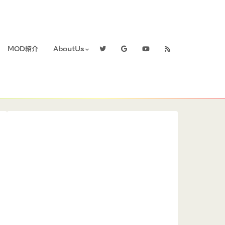
MOD紹介
AboutUs