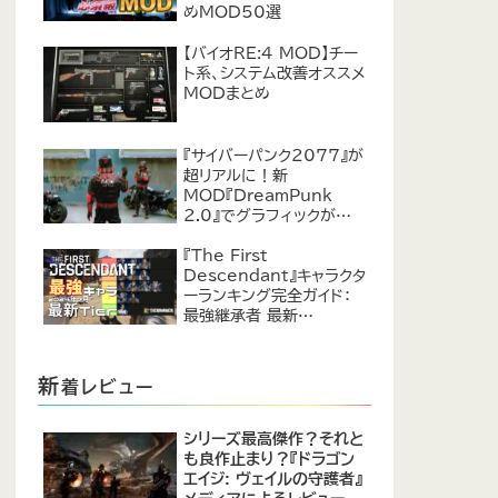
めMOD50選
【バイオRE:4 MOD】チー
ト系、システム改善オススメ
MODまとめ
『サイバーパンク2077』が
超リアルに！新
MOD『DreamPunk
2.0』でグラフィックが恐ろ
しいほど進化
『The First
Descendant』キャラクタ
ーランキング完全ガイド：
最強継承者 最新
Tier【2024年7月】
新
着レビュー
シリーズ最高傑作？それと
も良作止まり？『ドラゴン
エイジ: ヴェイルの守護者』