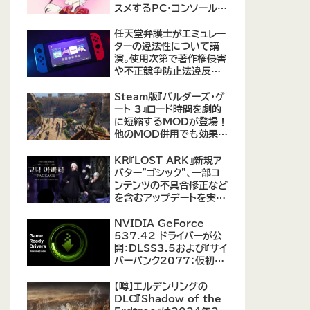
スメするPC・コンソール向
けMOD12選が公開
任天堂弁護士がエミュレー
ターの違法性について講
演。使用次第で著作権侵害
や不正競争防止法違反に
なる可能性があると指摘
Steam版『バルダーズ・ゲ
ート 3』ロード時間を劇的
に短縮するMODが登場！
他のMOD併用でも効果を
発揮、プレイヤーから高評
価
KR『LOST ARK』新規ア
バター"ゴシック"、一部コ
ンテンツの不具合修正など
を含むアップデートを実
施。
NVIDIA GeForce
537.42 ドライバーが公
開：DLSS3.5および『サイ
バーパンク2077：仮初め
の自由』などをサポート
【噂】エルデンリングの
DLC『Shadow of the