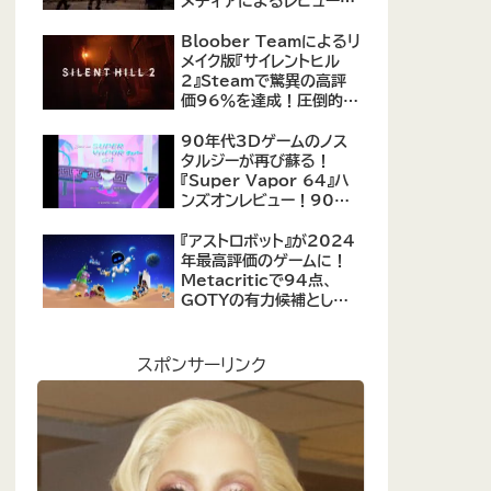
メディアによるレビューが
公開！自由度の高いキャ
ラクター育成システムは好
Bloober Teamによるリ
評、戦闘システムは賛否あ
メイク版『サイレントヒル
り
2』Steamで驚異の高評
価96％を達成！圧倒的な
評価を受ける名作ホラー
の復活
90年代3Dゲームのノス
タルジーが再び蘇る！
『Super Vapor 64』ハ
ンズオンレビュー！90年
代のゲーム体験を現代に
再現したノスタルジックア
『アストロボット』が2024
クション
年最高評価のゲームに！
Metacriticで94点、
GOTYの有力候補として
注目集める
スポンサーリンク