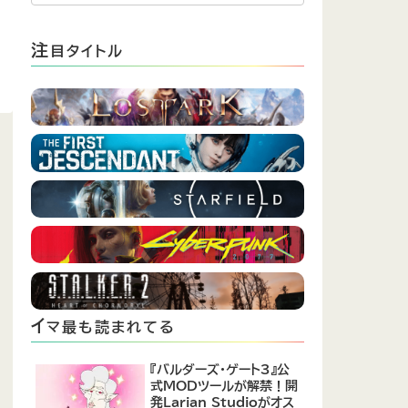
注
目タイトル
イ
マ最も読まれてる
『バルダーズ・ゲート3』公
式MODツールが解禁！開
発Larian Studioがオス