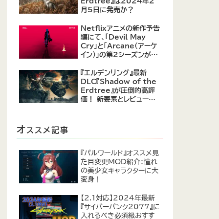
Erdtree』は2024年2
月5日に発売か？
Netflixアニメの新作予告
編にて、「Devil May
Cry」と「Arcane（アーケ
イン）」の第2シーズンが紹
介
『エルデンリング』最新
DLC『Shadow of the
Erdtree』が圧倒的高評
価！ 新要素とレビューま
とめ
オ
ススメ記事
『パルワールド』オススメ見
た目変更MOD紹介：憧れ
の美少女キャラクターに大
変身！
【2.1対応】2024年最新
『サイバーパンク2077』に
入れるべき必須級おすす