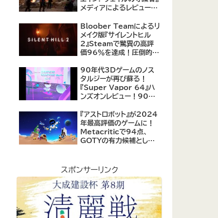
メディアによるレビューが
公開！自由度の高いキャ
ラクター育成システムは好
Bloober Teamによるリ
評、戦闘システムは賛否あ
メイク版『サイレントヒル
り
2』Steamで驚異の高評
価96％を達成！圧倒的な
評価を受ける名作ホラー
の復活
90年代3Dゲームのノス
タルジーが再び蘇る！
『Super Vapor 64』ハ
ンズオンレビュー！90年
代のゲーム体験を現代に
再現したノスタルジックア
『アストロボット』が2024
クション
年最高評価のゲームに！
Metacriticで94点、
GOTYの有力候補として
注目集める
スポンサーリンク