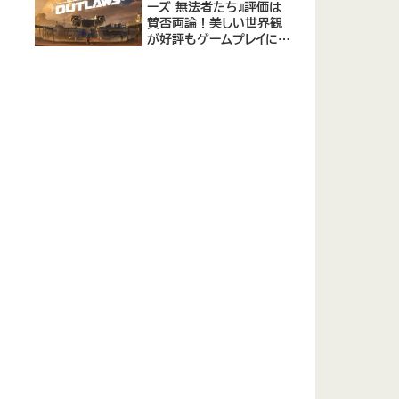
ーズ 無法者たち』評価は
賛否両論！美しい世界観
が好評もゲームプレイに課
題あり - メタスコア73点