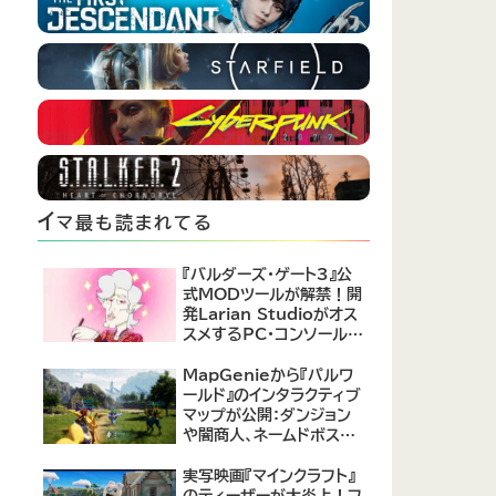
イ
マ最も読まれてる
『バルダーズ・ゲート3』公
式MODツールが解禁！開
発Larian Studioがオス
スメするPC・コンソール向
けMOD12選が公開
MapGenieから『パルワ
ールド』のインタラクティブ
マップが公開：ダンジョン
や闇商人、ネームドボスの
場所がまるわかり！
実写映画『マインクラフト』