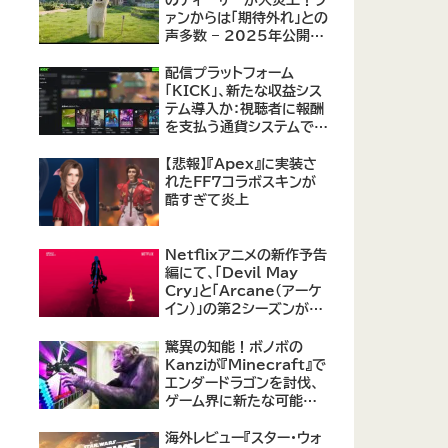
のティーザーが大炎上！フ
ァンからは「期待外れ」との
声多数 – 2025年公開予
定の実写版に不安の声
配信プラットフォーム
「KICK」、新たな収益シス
テム導入か：視聴者に報酬
を支払う通貨システムで
Twitchに対抗
【悲報】『Apex』に実装さ
れたFF7コラボスキンが
酷すぎて炎上
Netflixアニメの新作予告
編にて、「Devil May
Cry」と「Arcane（アーケ
イン）」の第2シーズンが紹
介
驚異の知能！ボノボの
Kanziが『Minecraft』で
エンダードラゴンを討伐、
ゲーム界に新たな可能性
を示す
海外レビュー『スター・ウォ