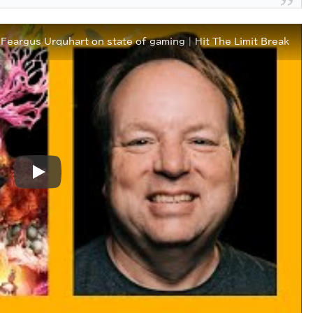
eargus Urquhart on state of gaming | Hit The Limit Break