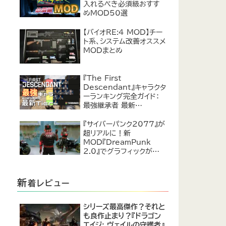
入れるべき必須級おすす
めMOD50選
【バイオRE:4 MOD】チー
ト系、システム改善オススメ
MODまとめ
『The First
Descendant』キャラクタ
ーランキング完全ガイド：
最強継承者 最新
Tier【2024年7月】
『サイバーパンク2077』が
超リアルに！新
MOD『DreamPunk
2.0』でグラフィックが恐ろ
しいほど進化
新
着レビュー
シリーズ最高傑作？それと
も良作止まり？『ドラゴン
エイジ: ヴェイルの守護者』