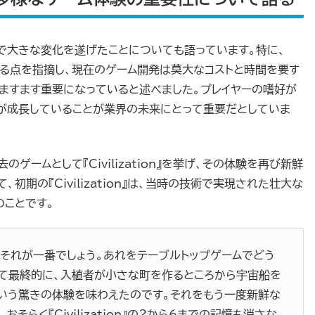
で大きな変化を遂げたことについても語っています。特に、
いる点を指摘し、現在のゲーム開発は莫大なコストと時間を要す
ますます重要になっていると述べました。プレイヤーの嗜好が
が成長していることが業界の未来にとって重要だとしていま
ームとして『Civilization』を挙げ、その体験を再び新鮮
期の『Civilization』は、当時の技術で実現された壮大な
のことです。
にとってそれが一番でしょう。あれをテーブルトップゲームでどう
て最終的に、入植者が小さな町を作るところから宇宙船を
いう驚きの体験を味わえたのです。それをもう一度新鮮な
らく『Civilization』の2から6までの記憶も消さな