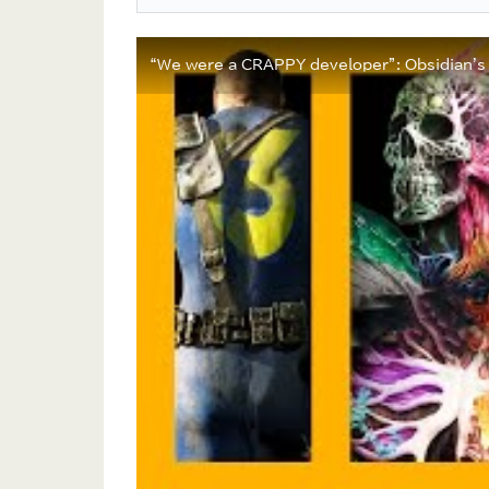
“We were a CRAPPY developer”: Obsidian's F