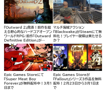
『Outward 2』発表！前作を超
マルチ海賊アクション
える野心的なハードコアオープン
『Blackwake』がSteamにて無
ワールドRPG：前作「Outward
料化！プレイヤー復帰は果たせる
Definitive Edition」が
か？
85%OFFで販売中
Epic Games Storeにて
Epic Games Storeが
『Super Meat Boy
『Fallout』シリーズ3作品を無料
Forever』が無料配布中！3月1
配布！2月23日から3月1日ま
日まで
で