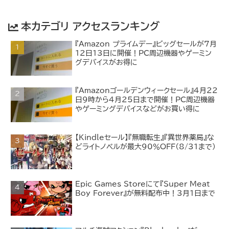
本カテゴリ アクセスランキング
『Amazon プライムデー』ビッグセールが7月
12日13日に開催！PC周辺機器やゲーミン
グデバイスがお得に
『Amazonゴールデンウィークセール』4月22
日9時から4月25日まで開催！PC周辺機器
やゲーミングデバイスなどがお買い得に
【Kindleセール】『無職転生』『異世界薬局』な
どライトノベルが最大90％OFF（8/31まで）
Epic Games Storeにて『Super Meat
Boy Forever』が無料配布中！3月1日まで