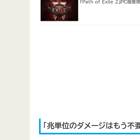
『Path of Exile 2』
「兆単位のダメージはもう不要