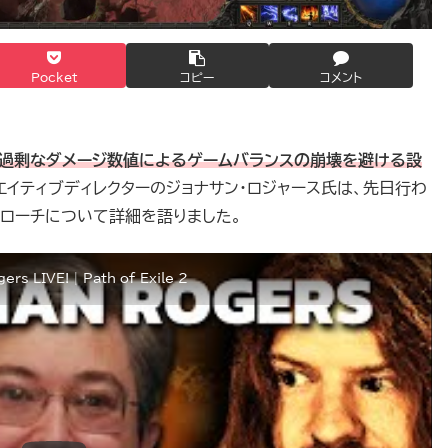
Pocket
コピー
コメント
過剰なダメージ数値によるゲームバランスの崩壊を避ける設
エイティブディレクターのジョナサン・ロジャース氏は、先日行わ
のアプローチについて詳細を語りました。
rs LIVE! | Path of Exile 2