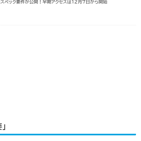
PC版推奨スペック要件が公開！早期アクセスは12月7日から開始
」