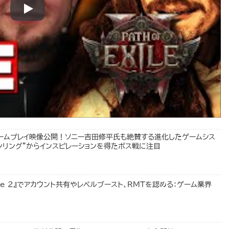
』新たなゲームプレイ映像公開！ソニー吉田修平氏も絶賛する進化したゲームシス
ンリング”からインスピレーションを得たボス戦に注目
Exile 2』でアカウント共有やレベルブースト、RMTを認める：ゲーム業界