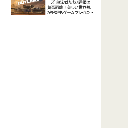
ーズ 無法者たち』評価は
賛否両論！美しい世界観
が好評もゲームプレイに課
題あり - メタスコア73点