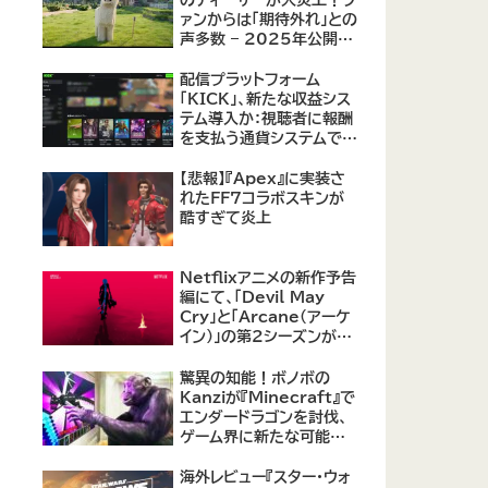
のティーザーが大炎上！フ
ァンからは「期待外れ」との
声多数 – 2025年公開予
定の実写版に不安の声
配信プラットフォーム
「KICK」、新たな収益シス
テム導入か：視聴者に報酬
を支払う通貨システムで
Twitchに対抗
【悲報】『Apex』に実装さ
れたFF7コラボスキンが
酷すぎて炎上
Netflixアニメの新作予告
編にて、「Devil May
Cry」と「Arcane（アーケ
イン）」の第2シーズンが紹
介
驚異の知能！ボノボの
Kanziが『Minecraft』で
エンダードラゴンを討伐、
ゲーム界に新たな可能性
を示す
海外レビュー『スター・ウォ