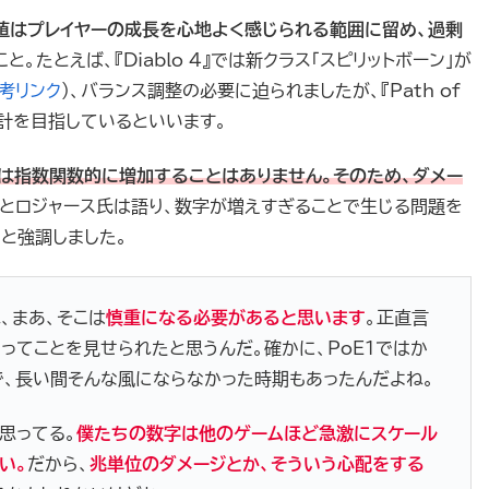
値はプレイヤーの成長を心地よく感じられる範囲に留め、過剰
こと。たとえば、『Diablo 4』では新クラス「スピリットボーン」が
考リンク
）、バランス調整の必要に迫られましたが、『Path of
設計を目指しているといいます。
は指数関数的に増加することはありません。そのため、ダメー
」とロジャース氏は語り、数字が増えすぎることで生じる問題を
と強調しました。
、まあ、そこは
慎重になる必要があると思います
。正直言
るってことを見せられたと思うんだ。確かに、PoE1ではか
で、長い間そんな風にならなかった時期もあったんだよね。
思ってる。
僕たちの数字は他のゲームほど急激にスケール
い。
だから、
兆単位のダメージとか、そういう心配をする