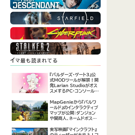
イ
マ最も読まれてる
『バルダーズ・ゲート3』公
式MODツールが解禁！開
発Larian Studioがオス
スメするPC・コンソール向
けMOD12選が公開
MapGenieから『パルワ
ールド』のインタラクティブ
マップが公開：ダンジョン
や闇商人、ネームドボスの
場所がまるわかり！
実写映画『マインクラフト』