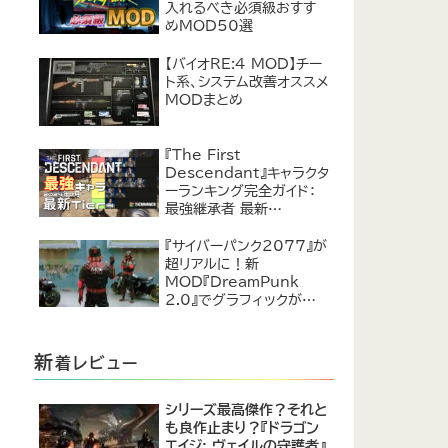
入れるべき必須級おすす
めMOD50選
【バイオRE:4 MOD】チー
ト系、システム改善オススメ
MODまとめ
『The First
Descendant』キャラクタ
ーランキング完全ガイド：
最強継承者 最新
Tier【2024年7月】
『サイバーパンク2077』が
超リアルに！新
MOD『DreamPunk
2.0』でグラフィックが恐ろ
しいほど進化
新
着レビュー
シリーズ最高傑作？それと
も良作止まり？『ドラゴン
エイジ: ヴェイルの守護者』