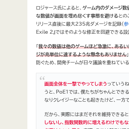
ロジャース氏によると、
ゲーム内のダメージ数
な数値が画面を埋め尽くす事態を避ける
との
リリース直後に最大235兆ダメージを記録（
参
Exile 2』ではそのような修正を回避できる
「
我々の数値は他のゲームほど急激に、あるい
ジが兆単位に達するような懸念もありません
防ぐため、開発チームが日々議論を重ねている
画面全体を一撃でやってしまう
っていうね
うと、PoE1では、僕たちがちゃんとでき
なりクレイジーなことも起きたけど、一方
だから、実際にはまだそれを維持できると
しないし、指数関数的に増えるわけでもな