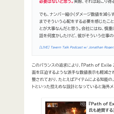
必要はないと思う。
実際、それは起こり得
でも、ナンバー縮小（ダメージ数値を減ら
までそういう心配をする必要を感じたこと
とが大事なんだと思う。会社にはね、慎重に
話を何度かしたけど、彼がそういう仕事の
[LIVE] Tavern Talk Podcast w/ Jonathan Rogers 
このバランスの追求により、『Path of Ex
面を圧迫するような派手な数値表示も軽減さ
整されており、たとえばアイテムによる知能の上昇
トといった控えめな設計となっていると海外メ
『Path o
氏も絶賛する