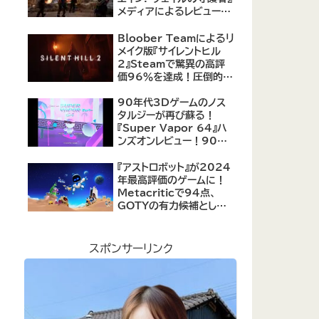
メディアによるレビューが
公開！自由度の高いキャ
ラクター育成システムは好
Bloober Teamによるリ
評、戦闘システムは賛否あ
メイク版『サイレントヒル
り
2』Steamで驚異の高評
価96％を達成！圧倒的な
評価を受ける名作ホラー
の復活
90年代3Dゲームのノス
タルジーが再び蘇る！
『Super Vapor 64』ハ
ンズオンレビュー！90年
代のゲーム体験を現代に
再現したノスタルジックア
『アストロボット』が2024
クション
年最高評価のゲームに！
Metacriticで94点、
GOTYの有力候補として
注目集める
スポンサーリンク