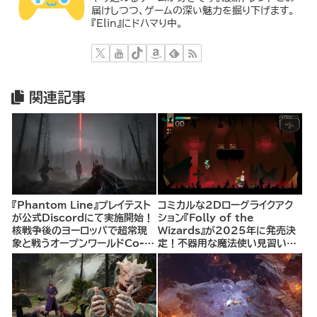
届けしつつ、ゲームの深い魅力を掘り下げます。
『Elin』にドハマり中。
関連記事
『Phantom Line』プレイテスト
コミカルな2Dローグライクアク
が公式Discordにて実施開始！
ション『Folly of the
核戦争後のヨーロッパで超常現
Wizards』が2025年に発売決
象と戦うオープンワールドCo-
定！不器用な魔法使い見習いと
opシューター
して、ランダム生成ダンジョンを
探索し、世界を救う冒険へ。