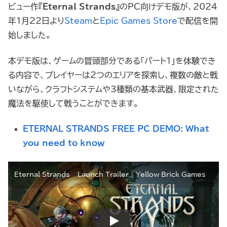
ビュー作『
Eternal Strands
』のPC向けデモ版が、2024
年1月22日より
Steam
と
Epic Games Store
で配信を開
始しました。
本デモ版は、ゲームの冒頭部分である「パート1」を体験でき
る内容で、プレイヤーは2つのエリアを探索し、複数の敵と戦
いながら、クラフトシステムや3種類の基本武器、限定された
魔法を駆使して戦うことができます。
ETERNAL STRANDS FREE PC DEMO: What
you need to know
Eternal Strands – Launch Trailer | Yellow Brick Games