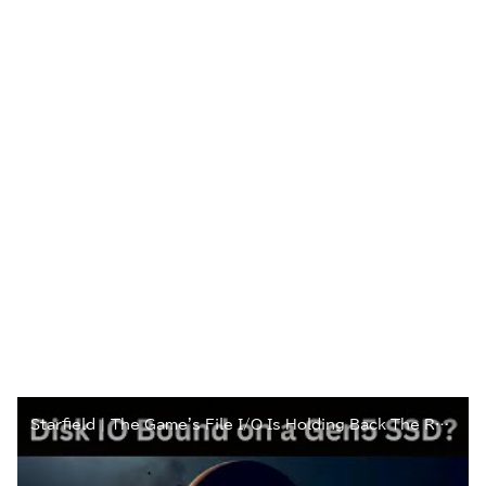
Starfield | The Game's File I/O Is Holding Back The Rest Of Your PC