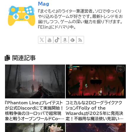
Mag
『まぐもぐ』のライター兼運営者。ソロでゆっくり
やり込めるゲームが好きです。最新トレンドをお
届けしつつ、ゲームの深い魅力を掘り下げます。
『Elin』にドハマり中。
関連記事
『Phantom Line』プレイテスト
コミカルな2Dローグライクアク
が公式Discordにて実施開始！
ション『Folly of the
核戦争後のヨーロッパで超常現
Wizards』が2025年に発売決
象と戦うオープンワールドCo-
定！不器用な魔法使い見習いと
opシューター
して、ランダム生成ダンジョンを
探索し、世界を救う冒険へ。