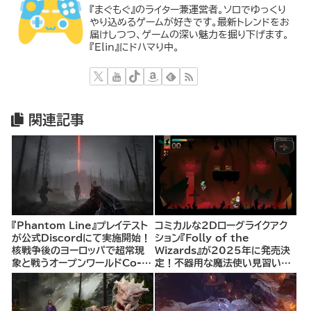
『まぐもぐ』のライター兼運営者。ソロでゆっくり
やり込めるゲームが好きです。最新トレンドをお
届けしつつ、ゲームの深い魅力を掘り下げます。
『Elin』にドハマり中。
関連記事
『Phantom Line』プレイテスト
コミカルな2Dローグライクアク
が公式Discordにて実施開始！
ション『Folly of the
核戦争後のヨーロッパで超常現
Wizards』が2025年に発売決
象と戦うオープンワールドCo-
定！不器用な魔法使い見習いと
opシューター
して、ランダム生成ダンジョンを
探索し、世界を救う冒険へ。