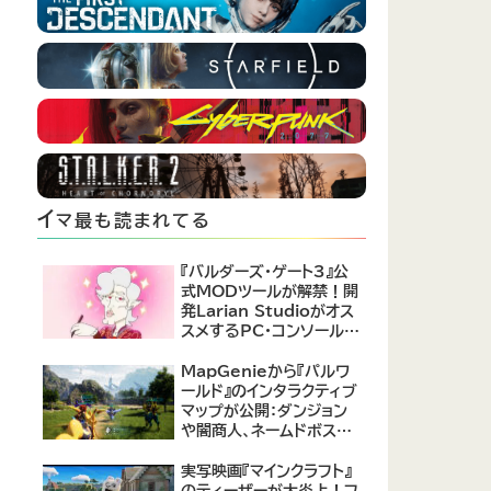
イ
マ最も読まれてる
『バルダーズ・ゲート3』公
式MODツールが解禁！開
発Larian Studioがオス
スメするPC・コンソール向
けMOD12選が公開
MapGenieから『パルワ
ールド』のインタラクティブ
マップが公開：ダンジョン
や闇商人、ネームドボスの
場所がまるわかり！
実写映画『マインクラフト』