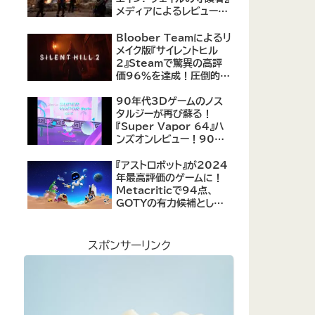
メディアによるレビューが
公開！自由度の高いキャ
ラクター育成システムは好
Bloober Teamによるリ
評、戦闘システムは賛否あ
メイク版『サイレントヒル
り
2』Steamで驚異の高評
価96％を達成！圧倒的な
評価を受ける名作ホラー
の復活
90年代3Dゲームのノス
タルジーが再び蘇る！
『Super Vapor 64』ハ
ンズオンレビュー！90年
代のゲーム体験を現代に
再現したノスタルジックア
『アストロボット』が2024
クション
年最高評価のゲームに！
Metacriticで94点、
GOTYの有力候補として
注目集める
スポンサーリンク