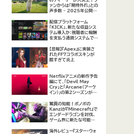
のティーザーが大炎上！フ
ァンからは「期待外れ」との
声多数 – 2025年公開予
定の実写版に不安の声
配信プラットフォーム
「KICK」、新たな収益シス
テム導入か：視聴者に報酬
を支払う通貨システムで
Twitchに対抗
【悲報】『Apex』に実装さ
れたFF7コラボスキンが
酷すぎて炎上
Netflixアニメの新作予告
編にて、「Devil May
Cry」と「Arcane（アーケ
イン）」の第2シーズンが紹
介
驚異の知能！ボノボの
Kanziが『Minecraft』で
エンダードラゴンを討伐、
ゲーム界に新たな可能性
を示す
海外レビュー『スター・ウォ