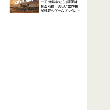
ーズ 無法者たち』評価は
賛否両論！美しい世界観
が好評もゲームプレイに課
題あり - メタスコア73点