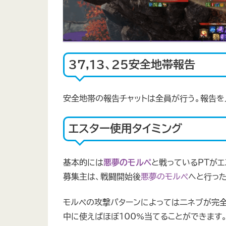
37,13、25安全地帯報告
安全地帯の報告チャットは全員が行う。報告を
エスター使用タイミング
基本的には
悪夢のモルペ
と戦っているPTがエ
募集主は、戦闘開始後
悪夢のモルペ
へと行った
モルペの攻撃パターンによっては二ネブが完
中に使えばほぼ100%当てることができます