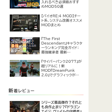
入れるべき必須級おすす
めMOD50選
【バイオRE:4 MOD】チー
ト系、システム改善オススメ
MODまとめ
『The First
Descendant』キャラクタ
ーランキング完全ガイド：
最強継承者 最新
Tier【2024年7月】
『サイバーパンク2077』が
超リアルに！新
MOD『DreamPunk
2.0』でグラフィックが恐ろ
しいほど進化
新
着レビュー
シリーズ最高傑作？それと
も良作止まり？『ドラゴン
エイジ: ヴェイルの守護者』