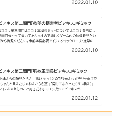
2022.01.10
 ビアキス第二関門『欲望の探索者ビアキス』ギミック
はココ↓第三関門はココ↓軍団長セットについてはココ↓参考にし
動画何分～って書いてありますので詳しくゲーム内の映像を見たい
から御覧ください。事前準備必要アイテムクイックローブ/進撃の旗
2022.01.10
 ビアキス第三関門『強欲軍団長ビアキス』ギミック
 おまえらの顔見たらさ―悪い やっぱ（QTE）辛えわ」「そりゃ辛えで
「ちゃんと言えたじゃねえか（絶望）」「聞けてよかった（ガン萎え）」
オレ おまえらのこと好きだわ」QTE失敗×2ビアキスが...
2022.01.12