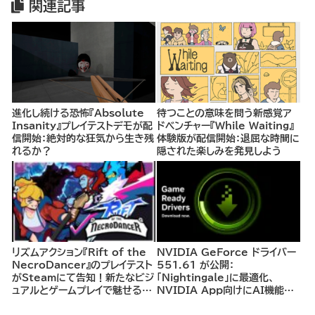
関連記事
進化し続ける恐怖『Absolute
待つことの意味を問う新感覚ア
Insanity』プレイテストデモが配
ドベンチャー『While Waiting』
信開始：絶対的な狂気から生き残
体験版が配信開始：退屈な時間に
れるか？
隠された楽しみを発見しよう
リズムアクション『Rift of the
NVIDIA GeForce ドライバー
NecroDancer』のプレイテスト
551.61 が公開：
がSteamにて告知！新たなビジ
「Nightingale」に最適化、
ュアルとゲームプレイで魅せるリ
NVIDIA App向けにAI機能を
ズムバトル
サポート