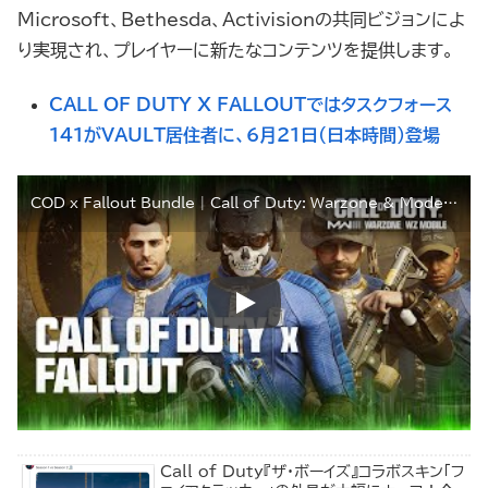
Microsoft、Bethesda、Activisionの共同ビジョンによ
り実現され、プレイヤーに新たなコンテンツを提供します。
CALL OF DUTY X FALLOUTではタスクフォース
141がVAULT居住者に、6月21日(日本時間)登場
COD x Fallout Bundle | Call of Duty: Warzone & Modern Warfare III
Call of Duty『ザ・ボーイズ』コラボスキン「フ