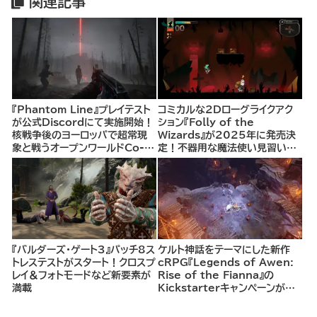
関連記事
『Phantom Line』プレイテスト
コミカルな2Dローグライクアク
が公式Discordにて実施開始！
ション『Folly of the
核戦争後のヨーロッパで超常現
Wizards』が2025年に発売決
象と戦うオープンワールドCo-
定！不器用な魔法使い見習いと
opシューター
して、ランダム生成ダンジョンを
探索し、世界を救う冒険へ。
『バルダーズ・ゲート3』パッチ8ス
ケルト神話をテーマにした新作
トレステストがスタート！クロスプ
cRPG『Legends of Awen:
レイ＆フォトモードなど新要素が
Rise of the Fianna』の
満載
Kickstarterキャンペーンがま
もなく開始へ