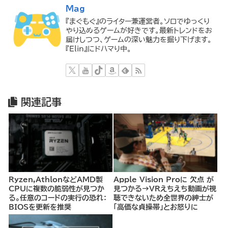
Mag
『まぐもぐ』のライター兼運営者。ソロでゆっくり
やり込めるゲームが好きです。最新トレンドをお
届けしつつ、ゲームの深い魅力を掘り下げます。
『Elin』にドハマり中。
関連記事
Ryzen,AthlonなどAMD製
Apple Vision Proに 欠点 が
CPUに複数の脆弱性が見つか
見つかる→VRえちえち動画が視
る。任意のコードの実行の恐れ：
聴できないため全世界の紳士が
BIOSを更新を推奨
「高価な貞操帯」とお怒りに