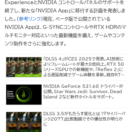
ExperienceとNVIDIA コントロールパネルのサポートを
終了し、新たな「NVIDIA App」に移行する計画を発表しま
した。（
参考リンク
）現在、ベータ版で公開されている
NVIDIA Appは、G-SYNCコントロールやRTX HDRのマ
ルチモニター対応といった最新機能を備え、ゲームやコンテ
ンツ制作をさらに強化します。
「DLSS 4」がCES 2025で発表。AI技術に
よりフレームレートが最大8倍向上。RTX 50
シリーズGPUでの新機能や、「Reflex 2」に
よる遅延削減でゲーム体験を革新。既存RTX
ユーザーにも恩恵あり！
NVIDIA GeForce 531.68 ドライバーが
公開。Star Wars Jedi: Survivor、Dead
Island 2など新作タイトルをサポート。
DLSS 3.5がもたらす変化とは？『サイバーパ
ンク2077』比較動画でその優位性が明らか
に