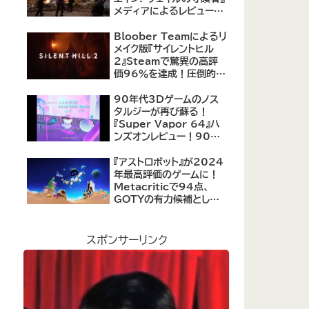
メディアによるレビューが
公開！自由度の高いキャ
ラクター育成システムは好
Bloober Teamによるリ
評、戦闘システムは賛否あ
メイク版『サイレントヒル
り
2』Steamで驚異の高評
価96％を達成！圧倒的な
評価を受ける名作ホラー
の復活
90年代3Dゲームのノス
タルジーが再び蘇る！
『Super Vapor 64』ハ
ンズオンレビュー！90年
代のゲーム体験を現代に
再現したノスタルジックア
『アストロボット』が2024
クション
年最高評価のゲームに！
Metacriticで94点、
GOTYの有力候補として
注目集める
スポンサーリンク