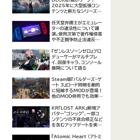
2025年に大型拡張コン
テンツと新たなシリーズ作
品の可能性が浮上
【09/17更新】
任天堂弁護士がエミュレー
ターの違法性について講
演。使用次第で著作権侵害
や不正競争防止法違反に
なる可能性があると指摘
『ゼンレスゾーンゼロ』プロ
デューサーがマルチプレ
イ、回復キャラ、コンソール
展開について語る
Steam版『バルダーズ・ゲ
ート 3』ロード時間を劇的
に短縮するMODが登場！
他のMOD併用でも効果を
発揮、プレイヤーから高評
価
KR『LOST ARK』新規ア
バター"ゴシック"、一部コ
ンテンツの不具合修正など
を含むアップデートを実
施。
『Atomic Heart (アトミ