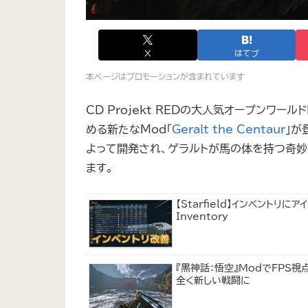
X
はてブ
本ページはプロモーションが含まれています
CD Projekt REDの大人気オープンワー
める新たなMod「
Geralt the Centaur
」が
よって開発され、ゲラルトが馬の体を持つ奇妙
ます。
【Starfield】インベントリ
Inventory
『黒神話：悟空』ModでFPS
全く新しい戦闘に