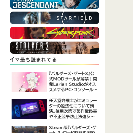
イ
マ最も読まれてる
『バルダーズ・ゲート3』公
式MODツールが解禁！開
発Larian Studioがオス
スメするPC・コンソール向
けMOD12選が公開
任天堂弁護士がエミュレー
ターの違法性について講
演。使用次第で著作権侵害
や不正競争防止法違反に
なる可能性があると指摘
Steam版『バルダーズ・ゲ
ート 3』ロード時間を劇的