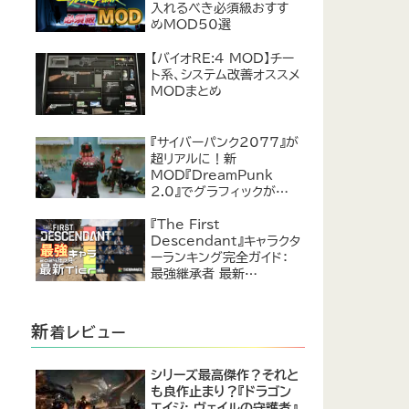
入れるべき必須級おすす
めMOD50選
【バイオRE:4 MOD】チー
ト系、システム改善オススメ
MODまとめ
『サイバーパンク2077』が
超リアルに！新
MOD『DreamPunk
2.0』でグラフィックが恐ろ
しいほど進化
『The First
Descendant』キャラクタ
ーランキング完全ガイド：
最強継承者 最新
Tier【2024年7月】
新
着レビュー
シリーズ最高傑作？それと
も良作止まり？『ドラゴン
エイジ: ヴェイルの守護者』