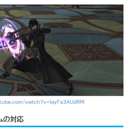
utube.com/watch?v=layFa3AUdRM
ムの対応