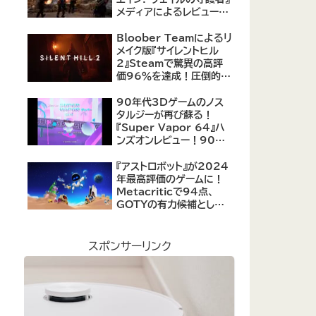
メディアによるレビューが
公開！自由度の高いキャ
ラクター育成システムは好
Bloober Teamによるリ
評、戦闘システムは賛否あ
メイク版『サイレントヒル
り
2』Steamで驚異の高評
価96％を達成！圧倒的な
評価を受ける名作ホラー
の復活
90年代3Dゲームのノス
タルジーが再び蘇る！
『Super Vapor 64』ハ
ンズオンレビュー！90年
代のゲーム体験を現代に
再現したノスタルジックア
『アストロボット』が2024
クション
年最高評価のゲームに！
Metacriticで94点、
GOTYの有力候補として
注目集める
スポンサーリンク