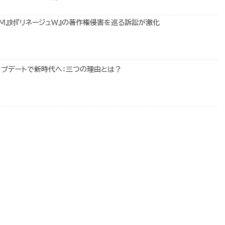
M』対『リネージュW』の著作権侵害を巡る訴訟が激化
アップデートで新時代へ：三つの理由とは？