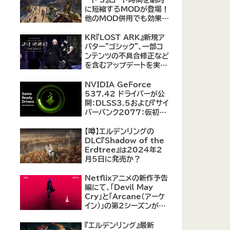
に短縮するMODが登場！
他のMOD併用でも効果を
発揮、プレイヤーから高評
価
KR『LOST ARK』新規ア
バター"ゴシック"、一部コ
ンテンツの不具合修正など
を含むアップデートを実
施。
NVIDIA GeForce
537.42 ドライバーが公
開：DLSS3.5および『サイ
バーパンク2077：仮初め
の自由』などをサポート
【噂】エルデンリングの
DLC『Shadow of the
Erdtree』は2024年2
月5日に発売か？
Netflixアニメの新作予告
編にて、「Devil May
Cry」と「Arcane（アーケ
イン）」の第2シーズンが紹
介
『エルデンリング』最新