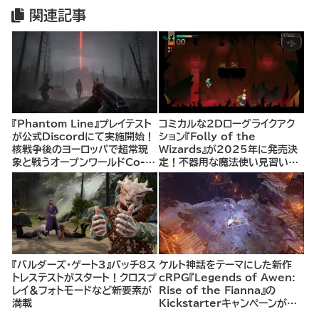
関連記事
『Phantom Line』プレイテスト
コミカルな2Dローグライクアク
が公式Discordにて実施開始！
ション『Folly of the
核戦争後のヨーロッパで超常現
Wizards』が2025年に発売決
象と戦うオープンワールドCo-
定！不器用な魔法使い見習いと
opシューター
して、ランダム生成ダンジョンを
探索し、世界を救う冒険へ。
『バルダーズ・ゲート3』パッチ8ス
ケルト神話をテーマにした新作
トレステストがスタート！クロスプ
cRPG『Legends of Awen:
レイ＆フォトモードなど新要素が
Rise of the Fianna』の
満載
Kickstarterキャンペーンがま
もなく開始へ