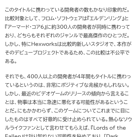
このタイトルに携わっている開発者の数もかなり印象的だ。
比較対象として、フロム・ソフトウェアは『エルデンリング』と
『アーマード・コア6』に約300人の開発者が同時に携わって
おり、どちらもそれぞれのジャンルで最高傑作のひとつだ。
しかし、特にHexworksは比較的新しいスタジオで、本作が
そのデビュープロジェクトであるため、この比較は不公平で
ある。
それでも、400人以上の開発者が4年間もタイトルに携わっ
ているというのは、非常にポジティブな兆候かもしれない。
しかし、最近のビデオゲームのリリースの傾向から言えるこ
とは、物事は本当に急速に悪化する可能性があるというこ
とだ。にもかかわらず、このゲームについてこれまでに目に
したものはすべて好意的に受け止められている。熱心なソウ
ルライクファンとして言わせてもらえば、『Lords of the
Fallen』は計り知れない可能性を秘めており、「Dark