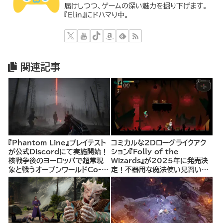
届けしつつ、ゲームの深い魅力を掘り下げます。
『Elin』にドハマり中。
関連記事
『Phantom Line』プレイテスト
コミカルな2Dローグライクアク
が公式Discordにて実施開始！
ション『Folly of the
核戦争後のヨーロッパで超常現
Wizards』が2025年に発売決
象と戦うオープンワールドCo-
定！不器用な魔法使い見習いと
opシューター
して、ランダム生成ダンジョンを
探索し、世界を救う冒険へ。