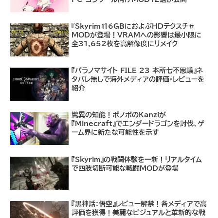
『Skyrim』16GBにおよぶHDテクスチャ
MODが登場！VRAMへの影響は最小限に
全31,652枚を高解像度にリメイク
『パラノマサイト FILE 23 本所七不思議』ネ
タバレ無しで海外メディアの評価・レビューを
紹介
驚異の知能！ボノボのKanziが
『Minecraft』でエンダードラゴンを討伐、ゲ
ーム界に新たな可能性を示す
『Skyrim』の戦闘体験を一新！リアルタイム
で四肢切断可能な戦闘MODが登場
『黒神話：悟空』レビュー解禁！各メディアで高
評価を獲得！美麗なビジュアルと革新的な戦