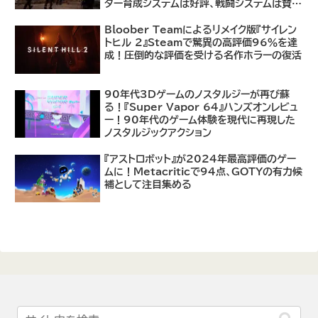
ター育成システムは好評、戦闘システムは賛否
あり
Bloober Teamによるリメイク版『サイレン
トヒル 2』Steamで驚異の高評価96％を達
成！圧倒的な評価を受ける名作ホラーの復活
90年代3Dゲームのノスタルジーが再び蘇
る！『Super Vapor 64』ハンズオンレビュ
ー！90年代のゲーム体験を現代に再現した
ノスタルジックアクション
『アストロボット』が2024年最高評価のゲー
ムに！Metacriticで94点、GOTYの有力候
補として注目集める